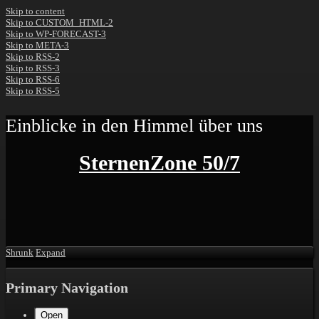
Skip to content
Skip to CUSTOM_HTML-2
Skip to WP-FORECAST-3
Skip to META-3
Skip to RSS-2
Skip to RSS-3
Skip to RSS-6
Skip to RSS-5
Einblicke in den Himmel über uns
SternenZone 50/7
Shrunk
Expand
Primary Navigation
Open