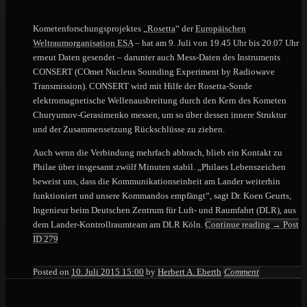
Kometenforschungsprojektes „
Rosetta
“ der
Europäischen
Weltraumorganisation ESA
– hat am 9. Juli von 19.45 Uhr bis 20.07 Uhr
erneut Daten gesendet – darunter auch Mess-Daten des Instruments
CONSERT (COmet Nucleus Sounding Experiment by Radiowave
Transmission). CONSERT wird mit Hilfe der Rosetta-Sonde
elektromagnetische Wellenausbreitung durch den Kern des Kometen
Churyumov-Gerasimenko messen, um so über dessen innere Struktur
und der Zusammensetzung Rückschlüsse zu ziehen.
Auch wenn die Verbindung mehrfach abbrach, blieb ein Kontakt zu
Philae über insgesamt zwölf Minuten stabil. „Philaes Lebenszeichen
beweist uns, dass die Kommunikationseinheit am Lander weiterhin
funktioniert und unsere Kommandos empfängt“, sagt Dr. Koen Geurts,
Ingenieur beim Deutschen Zentrum für Luft- und Raumfahrt (DLR), aus
dem Lander-Kontrollraumteam am DLR Köln.
Continue reading
→
Post
ID 279
Posted on
10. Juli 2015 15:00
by
Herbert A. Eberth
Comment