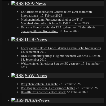
ESA-News
ESA Business Incubation Centres feiern zwei Jahrzehnte
Innovationen
15. Februar 2025
Medieneinladung: Pressegespräch über die 'Fly!'
Machbarkeitsstudie mit John McFall
31. Januar 2025
Der erste Mond-Lander der ESA, gebaut von Thales Alenia
Space-geführtem Konsortium
30. Januar 2025
DLR-News
Energiewende Down Under - deutsch-australische Kooperation
18. September 2019
DLR-Mitarbeiter gelingt Flug mit Nachbau von Otto Lilienthal
18. September 2019
Weltpremiere: fahrerloser Zug per 5G gesteuert
17. September
2019
SuW-News
Wir gehen wählen - Du auch?
22. Februar 2025
Wie Magnetfelder bei Depressionen helfen
22. Februar 2025
Das Alter von Sternen entschlüsselt
22. Februar 2025
NASA-News