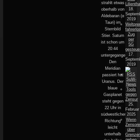
strahlt etwas
Lilientha
18.
oberhalb von
Septem
Aldebaran (α
2019
Tauri) im
Weltpre
Sternbild
fahrerlo
Zug
Stier. Saturn
per
ist schon um
5G
20:44
gesteue
17.
untergegangen.
Septem
Den
2019
Meridian
passiert hat
SuW-
Uranus. Der
News
blaue
Tools
gegen
Gasplanet
Zensur
steht gegen
25.
22 Uhr in
Februar
südwestlicher
2025
Wenn
Richtung
Zensor
leicht
über
unterhalb
Grenze
gehen