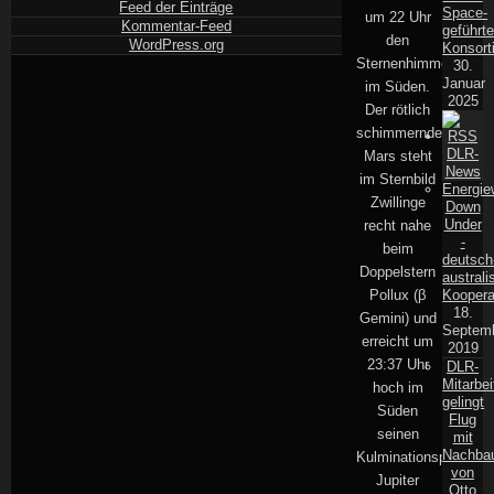
Feed der Einträge
Space-
um 22 Uhr
Kommentar-Feed
geführt
den
WordPress.org
Konsort
Sternenhimmel
30.
Januar
im Süden.
2025
Der rötlich
schimmernde
DLR-
Mars steht
News
im Sternbild
Energi
Zwillinge
Down
Under
recht nahe
-
beim
deutsch
Doppelstern
australi
Pollux (β
Koopera
18.
Gemini) und
Septem
erreicht um
2019
23:37 Uhr
DLR-
Mitarbei
hoch im
gelingt
Süden
Flug
seinen
mit
Nachba
Kulminationspunkt.
von
Jupiter
Otto