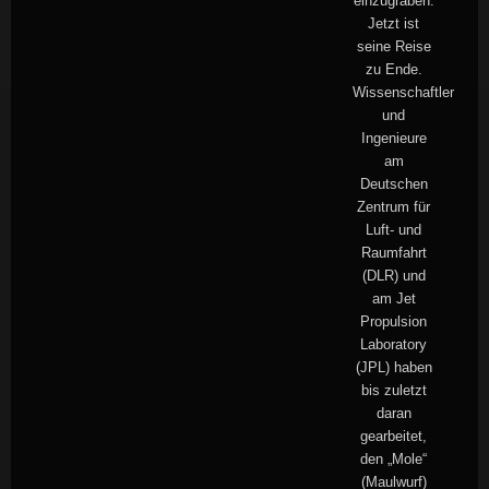
einzugraben.
Jetzt ist
seine Reise
zu Ende.
Wissenschaftler
und
Ingenieure
am
Deutschen
Zentrum für
Luft- und
Raumfahrt
(DLR) und
am Jet
Propulsion
Laboratory
(JPL) haben
bis zuletzt
daran
gearbeitet,
den „Mole“
(Maulwurf)