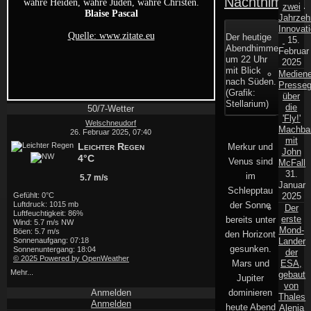
Nachthimmel
zwei
Jahrzeh
Innovat
Der heutige
15.
Abendhimmel
Februar
um 22 Uhr
2025
mit Blick
Mediene
nach Süden.
Presse
(Grafik:
über
Stellarium)
die
50/7-Wetter
'Fly!'
Welschneudorf
Machbar
26. Februar 2025, 07:40
mit
Leichter Regen
Merkur und
John
4°C
Venus sind
McFall
31.
im
5.7 m/s
Januar
Schlepptau
Gefühlt: 0°C
2025
Luftdruck: 1015 mb
der Sonne
Der
Luftfeuchtigkeit: 86%
erste
bereits unter
Wind: 5.7 m/s NW
Mond-
Böen: 5.7 m/s
den Horizont
Sonnenaufgang: 07:18
Lander
gesunken.
Sonnenuntergang: 18:04
der
© 2025 Powered by OpenWeather
Mars und
ESA,
Mehr...
gebaut
Jupiter
von
Anmelden
dominieren
Thales
Anmelden
heute Abend
Alenia