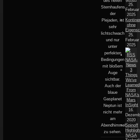
des hellen
25.
Sternhaufens
Februar
der
2025
Kontine
Plejaden, ist
ohne
sehr
Eigensc
lichtschwach
25.
und nur
Februar
2025
unter
perfekten
Bedingungen
NASA-
News
mit bloßem
3
Auge
Things
sichtbar.
We've
Learned
Auch der
From
blaue
NASA's
Gasplanet
Mars
InSight
Neptun ist
16.
nicht mehr
Dezemb
am
2020
Abendhimmel
Spinoff
Highligh
zu sehen.
NASA