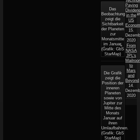
Technol
Paying
Das
Dividen
Beobachtungsdiagr
in the
zeigt die
US
Sichtbarkeit
Econo
der Planeten
15.
zur
Dezemb
Monatsmitte
2020
im Januar.
From
(Ǵrafik: GbS
NASA
StarMap)
JPL's
Mailroo
to
Mars
Die Grafik
and
zeigt die
Beyond
Position der
14.
inneren
Dezemb
Planeten
2020
sowie von
Jupiter zur
Mitte des
Monats
Januar auf
ihren
Umlaufbahnen.
(Grafik: GbS
StarMap)