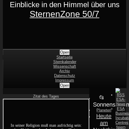
Skip
Skip
Skip
Skip
Skip
Skip
Skip
Skip
Einblicke in den Himmel über uns
to
to
to
to
to
to
to
to
content
CUSTOM_HTML-
WP-
META-
RSS-
RSS-
RSS-
RSS-
SternenZone 50/7
2
FORECAST-
3
2
3
6
5
3
Shrunk
Expand
Primary
Open
Navigation
Startseite
Sternkalender
Wissenschaft
Archiv
Datenschutz
Impressum
Open
Zitat des Tages
ESA-
Sonnensyste
News
ESA
Planeten
Busine
Heute
Incubat
am
Centres
feiern